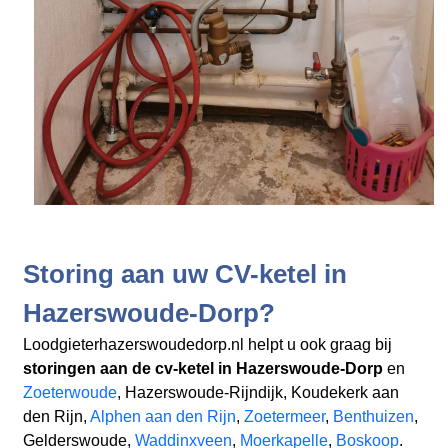
Storing aan uw CV-ketel in
Hazerswoude-Dorp?
Loodgieterhazerswoudedorp.nl helpt u ook graag bij
storingen aan de cv-ketel in Hazerswoude-Dorp
en
Zoeterwoude
, Hazerswoude-Rijndijk, Koudekerk aan
den Rijn,
Alphen aan den Rijn
,
Zoetermeer
,
Benthuizen
,
Gelderswoude,
Waddinxveen
,
Moerkapelle
,
Boskoop
.