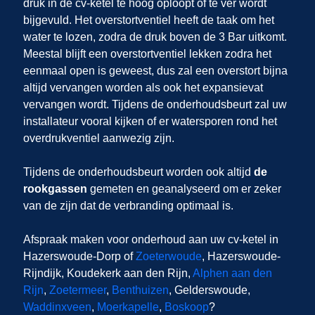
druk in de cv-ketel te hoog oploopt of te ver wordt
bijgevuld. Het overstortventiel heeft de taak om het
water te lozen, zodra de druk boven de 3 Bar uitkomt.
Meestal blijft een overstortventiel lekken zodra het
eenmaal open is geweest, dus zal een overstort bijna
altijd vervangen worden als ook het expansievat
vervangen wordt. Tijdens de onderhoudsbeurt zal uw
installateur vooral kijken of er watersporen rond het
overdrukventiel aanwezig zijn.
Tijdens de onderhoudsbeurt worden ook altijd
de
rookgassen
gemeten en geanalyseerd om er zeker
van de zijn dat de verbranding optimaal is.
Afspraak maken voor onderhoud aan uw cv-ketel in
Hazerswoude-Dorp
of
Zoeterwoude
, Hazerswoude-
Rijndijk, Koudekerk aan den Rijn,
Alphen aan den
Rijn
,
Zoetermeer
,
Benthuizen
, Gelderswoude,
Waddinxveen
,
Moerkapelle
,
Boskoop
?