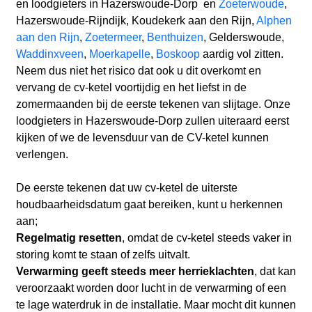
en loodgieters in Hazerswoude-Dorp en
Zoeterwoude
,
Hazerswoude-Rijndijk, Koudekerk aan den Rijn,
Alphen
aan den Rijn
,
Zoetermeer
,
Benthuizen
, Gelderswoude,
Waddinxveen
,
Moerkapelle
,
Boskoop
aardig vol zitten.
Neem dus niet het risico dat ook u dit overkomt en
vervang de cv-ketel voortijdig en het liefst in de
zomermaanden bij de eerste tekenen van slijtage. Onze
loodgieters in Hazerswoude-Dorp zullen uiteraard eerst
kijken of we de levensduur van de CV-ketel kunnen
verlengen.
De eerste tekenen dat uw cv-ketel de uiterste
houdbaarheidsdatum gaat bereiken, kunt u herkennen
aan;
Regelmatig resetten
, omdat de cv-ketel steeds vaker in
storing komt te staan of zelfs uitvalt.
Verwarming geeft steeds meer herrieklachten
, dat kan
veroorzaakt worden door lucht in de verwarming of een
te lage waterdruk in de installatie. Maar mocht dit kunnen