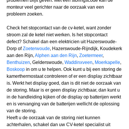
problemen blijft geven. Met een storingscode kan de
monteur veel gerichter naar de oorzaak van een
probleem zoeken.
Check het stopcontact van de cv-ketel, want zonder
stroom zal de ketel niet werken. Is het stopcontact
defect? Schakel dan een elektricien uit Hazerswoude-
Dorp
of
Zoeterwoude
, Hazerswoude-Rijndijk, Koudekerk
aan den Rijn,
Alphen aan den Rijn
,
Zoetermeer
,
Benthuizen
, Gelderswoude,
Waddinxveen
,
Moerkapelle
,
Boskoop
in om u te helpen. Ook kunt u bij een storing de
kamerthermostaat controleren of er een display zichtbaar
is. Werkt het display goed, dan is dit niet de oorzaak van
de storing. Maar is er geen display zichtbaar, dan kunt u
in de handleiding kijken of de display op batterijen werkt
en is vervanging van de batterijen wellicht de oplossing
van de storing.
Heeft u de oorzaak van de storing niet kunnen
achterhalen, schakel dan uw CV-ketel specialist uit