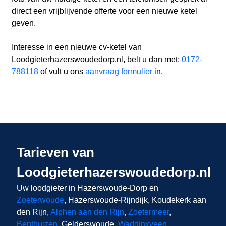
direct een vrijblijvende offerte voor een nieuwe ketel
geven.
Interesse in een nieuwe cv-ketel van
Loodgieterhazerswoudedorp.nl, belt u dan met:
0172-
788118
of vult u ons
aanvraag formulier
in.
Tarieven van
Loodgieterhazerswoudedorp.nl
Uw loodgieter in Hazerswoude-Dorp
en
Zoeterwoude
, Hazerswoude-Rijndijk, Koudekerk aan
den Rijn,
Alphen aan den Rijn
,
Zoetermeer
,
Benthuizen
, Gelderswoude,
Waddinxveen
,