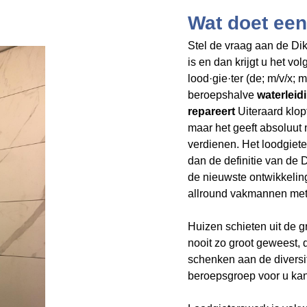
Wat doet een
Stel de vraag aan de Dik
is en dan krijgt u het v
lood·gie·ter (de; m/v/x;
beroepshalve
waterleidi
repareert
Uiteraard klop
maar het geeft
absoluut 
verdienen. Het loodgiet
dan de definitie van de
de nieuwste ontwikkelin
allround vakmannen met 
Huizen schieten uit de 
nooit zo groot geweest,
schenken aan de divers
beroepsgroep voor u kan