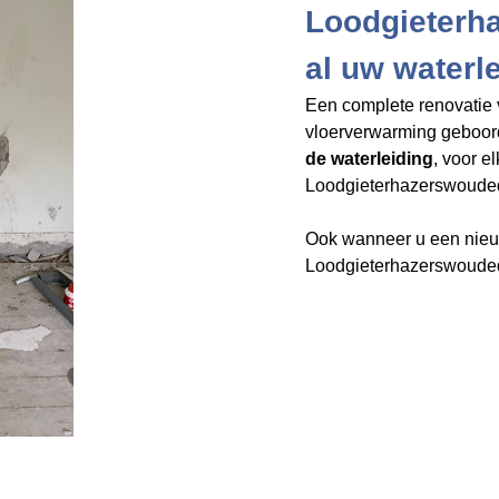
Loodgieterh
al uw waterl
Een complete renovatie 
vloerverwarming geboo
de waterleiding
, voor e
Loodgieterhazerswoudedorp.n
Ook wanneer u een nieuw
Loodgieterhazerswoudedo