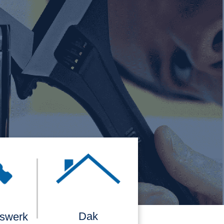
Dak
rswerk