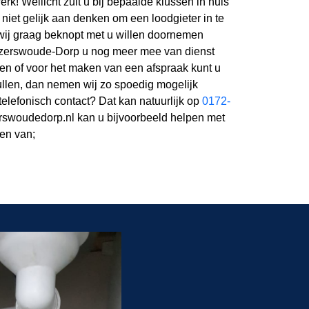
rk! Wellicht zult u bij bepaalde klussen in huis
e niet gelijk aan denken om een loodgieter in te
wij graag beknopt met u willen doornemen
zerswoude-Dorp u nog meer mee van dienst
gen of voor het maken van een afspraak kunt u
ullen, dan nemen wij zo spoedig mogelijk
 telefonisch contact? Dat kan natuurlijk op
0172-
rswoudedorp.nl kan u bijvoorbeeld helpen met
gen van;