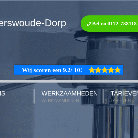
erswoude-Dorp
Bel nu 0172-788118
NS
WERKZAAMHEDEN
TARIEVE
WERKZAAMHEDEN
TARIEVEN