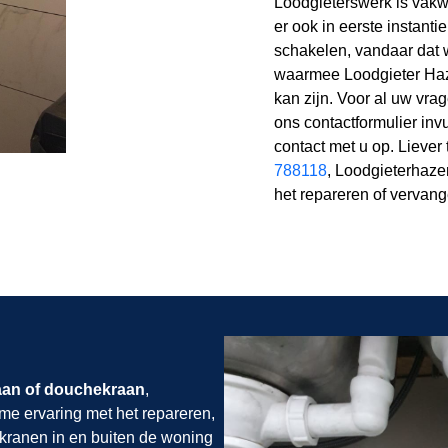
Loodgieterswerk is vakwe
er ook in eerste instanti
schakelen, vandaar dat 
waarmee Loodgieter Ha
kan zijn. Voor al uw vra
ons contactformulier inv
contact met u op. Liever
788118
, Loodgieterhaze
het repareren of vervan
aan of douchekraan
,
ime ervaring met het repareren,
 kranen in en buiten de woning